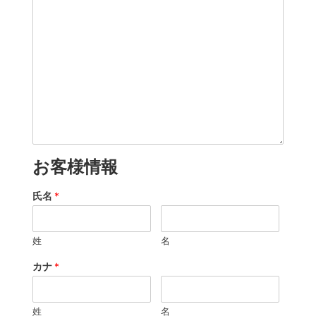
お客様情報
氏名
*
姓
名
カナ
*
姓
名