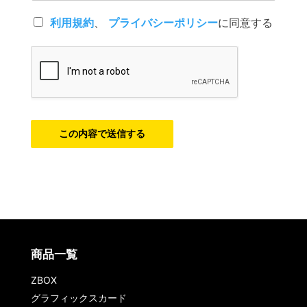
利
利用規約
、
プライバシーポリシー
に同意する
用
規
約
、
プ
ラ
イ
バ
シ
この内容で送信する
ー
ポ
リ
シ
ー
に
同
意
す
る
商品一覧
*
ZBOX
グラフィックスカード