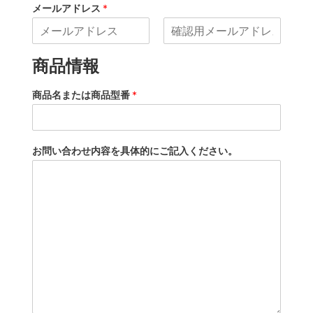
メールアドレス
*
メ
メ
ー
ー
商品情報
ル
ル
ア
ド
商品名または商品型番
*
レ
ス
を
確
認
お問い合わせ内容を具体的にご記入ください。