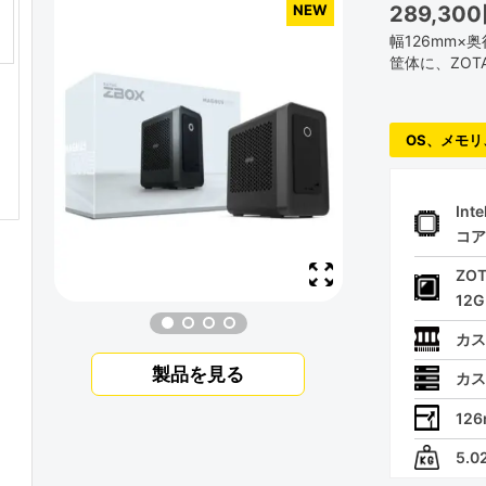
289,30
NEW
幅126mm×
筐体に、ZOTAC
OS、メモリ
Inte
コア
ZOT
12G
カス
製品を見る
カス
12
5.0