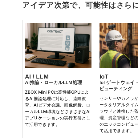
アイデア次第で、可能性はさら
AI / LLM
IoT
AI推論・ローカルLLM処理
IoTゲートウェイ
ピューティング
ZBOX Mini PCは高性能GPUによ
センサーやカメラ
るAI推論処理に対応し、遠隔教
ータをリアルタイ
育、AIビデオ会議、画像解析、ロ
ラウドと連携した
ーカルLLM環境などさまざまなAI
理、資産管理などの
アプリケーションの実行基盤とし
のエッジコンピュ
て活用できます。
て活用できます。