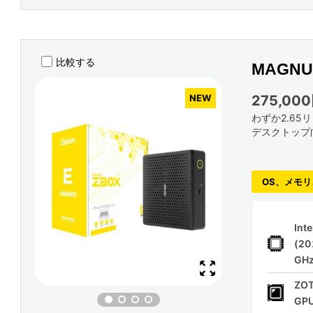
比較する
MAGNU
275,00
NEW
わずか2.6
デスクトップ向け 
OS、メモリ
Int
(2
GHz
ZOT
GPU