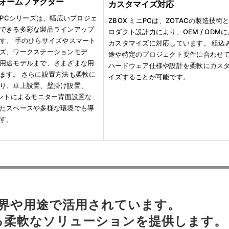
ォームファクター
カスタマイズ対応
ミニPCシリーズは、幅広いプロジェ
ZBOX ミニPCは、ZOTACの製造技術
できる多彩な製品ラインアップ
ロダクト設計力により、OEM / ODM
す。 手のひらサイズやスマート
カスタマイズに対応しています。 組込
ズ、ワークステーションモデ
途や特定のプロジェクト要件に合わせ
用途モデルまで、さまざまな用
ハードウェア仕様や設計を柔軟にカス
ます。 さらに設置方法も柔軟に
イズすることが可能です。
り、卓上設置、壁掛け設置、
ウントによるモニター背面設置な
たスペースや多様な環境でも導
す。
な業界や用途で活用されています。
る柔軟なソリューションを提供します。