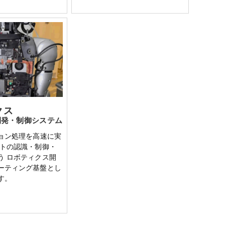
クス
開発・制御システム
ジョン処理を高速に実
ットの認識・制御・
う ロボティクス開
ーティング基盤とし
す。