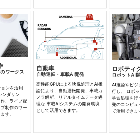
作
自動車
ロボティ
作のワークス
自動運転・車載AI開発
ロボットAI
高性能GPUによる映像処理とAI推
AI推論やビ
ションを活用
論により、自動運転開発、車載カ
行し、 ロボ
レンダリン
メラ解析、リアルタイムデータ処
学習処理を行
制作、ライブ配
理な 車載AIシステムの開発環境
発のコンピュ
ィブ制作のワー
として活用できます。
て活用できま
します。