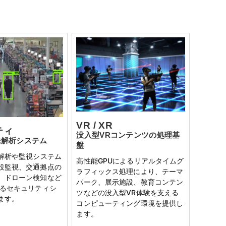
VR / XR
ティ
没入型VRコンテンツの処理基
像解析システム
盤
像解析や監視システム
高性能GPUによるリアルタイムグ
設監視、交通拠点の
ラフィックス処理により、テーマ
、ドローン検知など
パーク、展示施設、教育コンテン
するセキュリティシ
ツなどの没入型VR体験を支える
ます。
コンピューティング環境を提供し
ます。