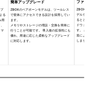
ファンレス設計
簡単アップグレード
ZBOX ミニPCは
とプ
ZBOXのベアボーンモデルは、ツールレス
デルを提供していま
による
で筐体にアクセスできる設計を採用してい
るとともに、可動部
み用
ます。
ドウェアの信頼性と
て、
メモリやストレージの増設・交換を簡単に
す。 さらに、省電
タマ
行うことが可能です。 導入後の拡張性にも
造により、安定した
優れ、用途に応じた柔軟なアップグレード
します。
に対応します。