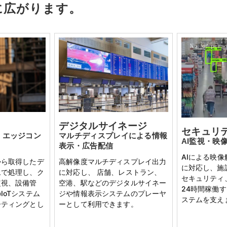
に広がります。
デジタルサイネージ
セキュリ
・エッジコン
マルチディスプレイによる情報
AI監視・映
表示・広告配信
AIによる映
から取得したデ
高解像度マルチディスプレイ出力
に対応し、施
ムで処理し、ク
に対応し、 店舗、レストラン、
セキュリティ
監視、設備管
空港、駅などのデジタルサイネー
24時間稼働
IoTシステム
ジや情報表示システムのプレーヤ
ステムを支え
ーティングとし
ーとして利用できます。