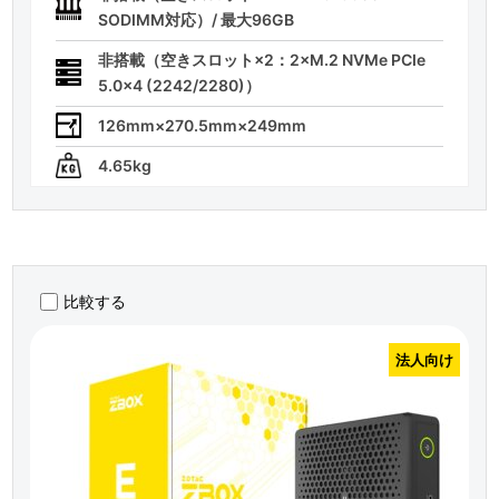
SODIMM対応）/ 最大96GB
非搭載（空きスロット×2：2×M.2 NVMe PCIe
5.0×4 (2242/2280)）
126mm×270.5mm×249mm
4.65kg
比較する
法人向け