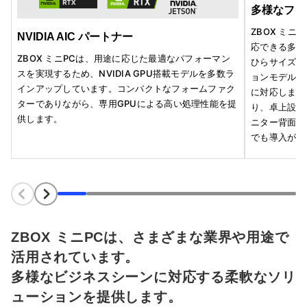
多様なフォ
ZBOX ミ
NVIDIA AIC パートナー
応できる多彩
ZBOX ミニPCは、用途に応じた最適なパフォーマン
ひらサイズや
スを実現するため、NVIDIA GPU搭載モデルを多数ラ
ョンモデル、
インアップしています。コンパクトなフォームファク
に対応します
ターでありながら、専用GPUによる高い処理性能を提
り、卓上設置
供します。
ニター背面設
でも導入が可
ZBOX ミニPCは、さまざまな業界や用途で
活用されています。
多様なビジネスシーンに対応する柔軟なソリ
ューションを提供します。