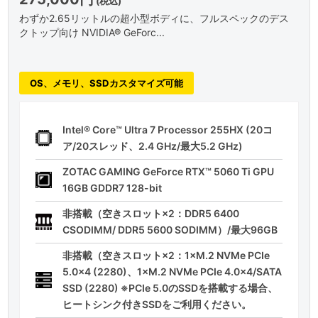
(税込)
わずか2.65リットルの超小型ボディに、フルスペックのデス
クトップ向け NVIDIA® GeForc...
OS、メモリ、SSDカスタマイズ可能
Intel® Core™ Ultra 7 Processor 255HX (20コ
ア/20スレッド、2.4 GHz/最大5.2 GHz)
ZOTAC GAMING GeForce RTX™ 5060 Ti GPU
16GB GDDR7 128-bit
非搭載（空きスロット×2：DDR5 6400
CSODIMM/ DDR5 5600 SODIMM）/最大96GB
非搭載（空きスロット×2：1×M.2 NVMe PCIe
5.0x4 (2280)、1×M.2 NVMe PCIe 4.0x4/SATA
SSD (2280) ※PCIe 5.0のSSDを搭載する場合、
ヒートシンク付きSSDをご利用ください。