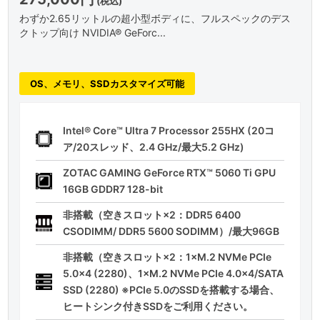
(税込)
わずか2.65リットルの超小型ボディに、フルスペックのデス
クトップ向け NVIDIA® GeForc...
OS、メモリ、SSDカスタマイズ可能
Intel® Core™ Ultra 7 Processor 255HX (20コ
ア/20スレッド、2.4 GHz/最大5.2 GHz)
ZOTAC GAMING GeForce RTX™ 5060 Ti GPU
16GB GDDR7 128-bit
非搭載（空きスロット×2：DDR5 6400
CSODIMM/ DDR5 5600 SODIMM）/最大96GB
非搭載（空きスロット×2：1×M.2 NVMe PCIe
5.0x4 (2280)、1×M.2 NVMe PCIe 4.0x4/SATA
SSD (2280) ※PCIe 5.0のSSDを搭載する場合、
ヒートシンク付きSSDをご利用ください。