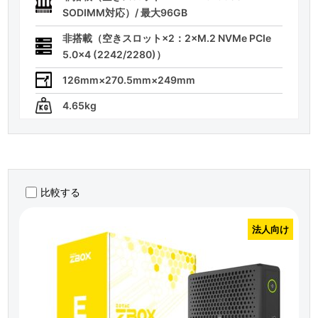
SODIMM対応）/ 最大96GB
非搭載（空きスロット×2：2×M.2 NVMe PCIe
5.0×4 (2242/2280)）
126mm×270.5mm×249mm
4.65kg
比較する
法人向け