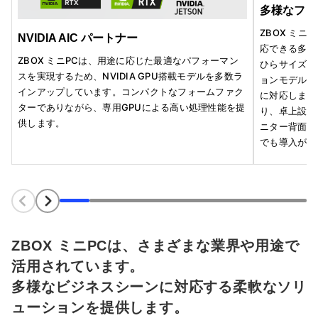
多様なフォ
ZBOX ミ
NVIDIA AIC パートナー
応できる多彩
ZBOX ミニPCは、用途に応じた最適なパフォーマン
ひらサイズや
スを実現するため、NVIDIA GPU搭載モデルを多数ラ
ョンモデル、
インアップしています。コンパクトなフォームファク
に対応します
ターでありながら、専用GPUによる高い処理性能を提
り、卓上設置
供します。
ニター背面設
でも導入が可
ZBOX ミニPCは、さまざまな業界や用途で
活用されています。
多様なビジネスシーンに対応する柔軟なソリ
ューションを提供します。