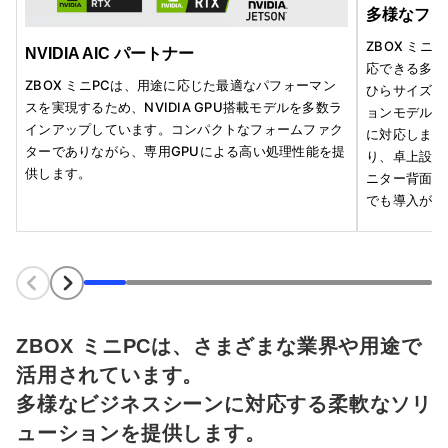
多様なフォ
ZBOX ミ
NVIDIA AIC パートナー
応できる多彩
ZBOX ミニPCは、用途に応じた最適なパフォーマン
ひらサイズや
スを実現するため、NVIDIA GPU搭載モデルを多数ラ
ョンモデル、
インアップしています。コンパクトなフォームファク
に対応します
ターでありながら、専用GPUによる高い処理性能を提
り、卓上設置
供します。
ニター背面設
でも導入が可
ZBOX ミニPCは、さまざまな業界や用途で
活用されています。
多様なビジネスシーンに対応する柔軟なソリ
ューションを提供します。