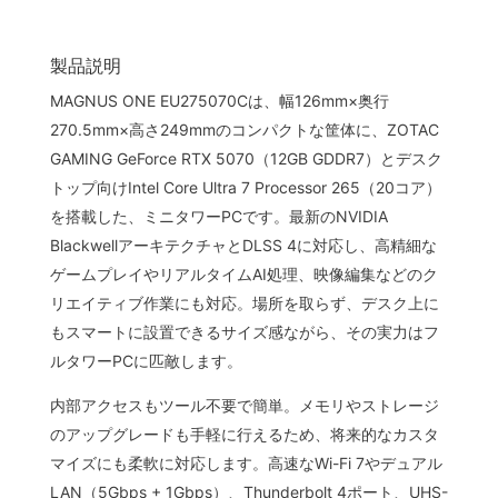
製品説明
MAGNUS ONE EU275070Cは、幅126mm×奥行
270.5mm×高さ249mmのコンパクトな筐体に、ZOTAC
GAMING GeForce RTX 5070（12GB GDDR7）とデスク
トップ向けIntel Core Ultra 7 Processor 265（20コア）
を搭載した、ミニタワーPCです。最新のNVIDIA
BlackwellアーキテクチャとDLSS 4に対応し、高精細な
ゲームプレイやリアルタイムAI処理、映像編集などのク
リエイティブ作業にも対応。場所を取らず、デスク上に
もスマートに設置できるサイズ感ながら、その実力はフ
ルタワーPCに匹敵します。
内部アクセスもツール不要で簡単。メモリやストレージ
のアップグレードも手軽に行えるため、将来的なカスタ
マイズにも柔軟に対応します。高速なWi-Fi 7やデュアル
LAN（5Gbps + 1Gbps）、Thunderbolt 4ポート、UHS-