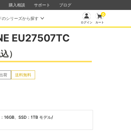
購入相談
サポート
ブログ
0
ドのシリーズから探す
カート
ログイン
E EU27507TC
税込）
出荷
送料無料
リ：16GB、SSD：1TB モデル/