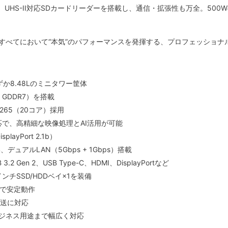
t 4ポート、UHS-II対応SDカードリーダーを搭載し、通信・拡張性も万全。500
、すべてにおいて“本気”のパフォーマンスを発揮する、プロフェッショナ
、わずか8.48Lのミニタワー筐体
6GB GDDR7）を搭載
sor 265（20コア）採用
SS 4対応で、高精細な映像処理とAI活用が可能
layPort 2.1b）
.4、デュアルLAN（5Gbps + 1Gbps）搭載
2 Gen 2、USB Type-C、HDMI、DisplayPortなど
インチSSD/HDDベイ×1を装備
電源で安定動作
転送に対応
ビジネス用途まで幅広く対応