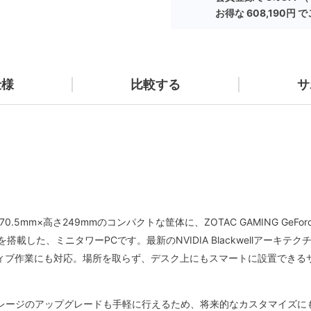
お得な
608,190円
で
仕様
比較する
サ
270.5mm×高さ249mmのコンパクトな筐体に、ZOTAC GAMING GeForc
 265（20コア）を搭載した、ミニタワーPCです。最新のNVIDIA Blackwell
ティブ作業にも対応。場所を取らず、デスク上にもスマートに設置できる
ージのアップグレードも手軽に行えるため、将来的なカスタマイズにも柔軟