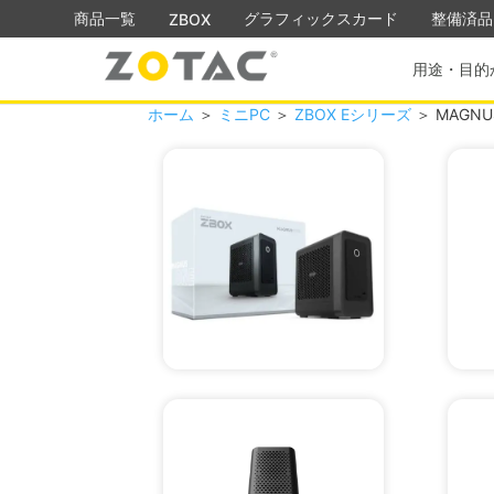
商品一覧
グラフィックスカード
整備済品
ZBOX
用途・目的
ホーム
＞
ミニPC
＞
ZBOX Eシリーズ
＞ MAGNUS