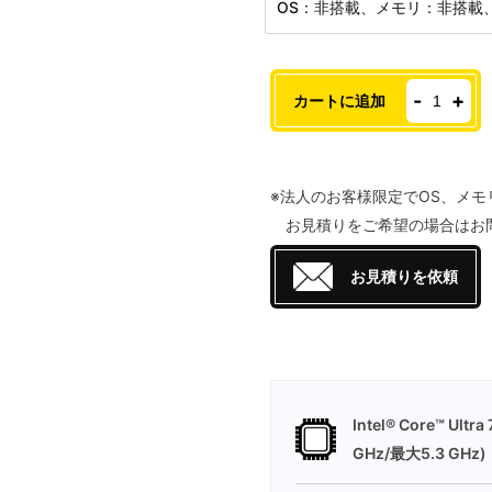
OS：非搭載、メモリ：非搭載、
MAGNUS
-
+
カートに追加
ONE
EU27507
個
※法人のお客様限定でOS、メモ
お見積りをご希望の場合はお
お見積りを依頼
Intel® Core™ Ult
GHz/最大5.3 GHz)