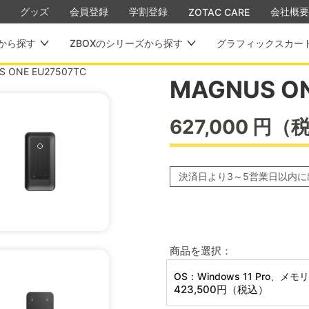
グッズ
会員登録
学割登録
会社概要
ZOTAC CARE
から探す
ZBOXのシリーズから探す
グラフィックスカー
 ONE EU27507TC
MAGNUS ON
627,000
円
（
決済日より3～5営業日以内に
商品を選択：
OS：Windows 11 Pro、メモ
423,500円
（税込）