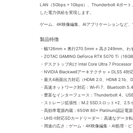
LAN（5Gbps + 1Gbps）、Thunderbol
した電力供給を実現します。
ゲーム、4K映像編集、AIアプリケーションなど
製品特徴
・幅126mm × 奥行270.5mm × 高さ249mm
・ZOTAC GAMING GeForce RTX 5070 Ti（1
・デスクトップ向け Intel Core Ultra 7 Proces
・NVIDIA Blackwellアーキテクチャ + DL
・最大4画面出力対応（HDMI 2.0、HDMI 2.1b、Disp
・高速ネットワーク対応：Wi-Fi 7、Bluetooth 5
・豊富なインターフェース：Thunderbolt 4、USB 3.
・ストレージ拡張性：M.2 SSDスロット×2、2.5
・高効率電源内蔵：650W 80+ Platinum認証
・UHS-II対応SDカードリーダー：高速なデータ
・用途の広さ：ゲーム・4K映像編集・AI処理・