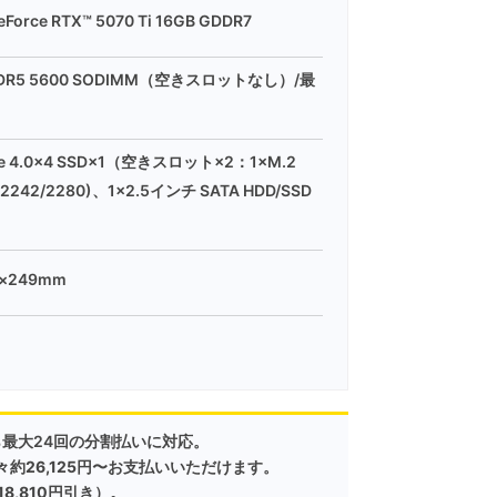
Force RTX™ 5070 Ti 16GB GDDR7
 DDR5 5600 SODIMM（空きスロットなし）/最
CIe 4.0x4 SSD×1（空きスロット×2：1×M.2
 (2242/2280)、1×2.5インチ SATA HDD/SSD
m×249mm
最大24回の
分割払いに対応。
々約
26,125円
〜
お支払いいただけます。
18,810円
引き）。